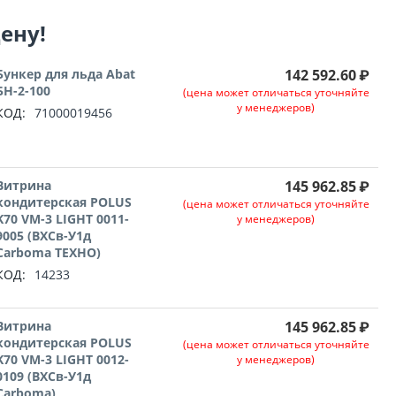
цену!
Бункер для льда Abat
142 592.60
₽
БН-2-100
(цена может отличаться уточняйте
у менеджеров)
КОД:
71000019456
Витрина
145 962.85
₽
кондитерская POLUS
(цена может отличаться уточняйте
K70 VM-3 LIGHT 0011-
у менеджеров)
9005 (ВХСв-У1д
Carboma ТЕХНО)
КОД:
14233
Витрина
145 962.85
₽
кондитерская POLUS
(цена может отличаться уточняйте
K70 VM-3 LIGHT 0012-
у менеджеров)
0109 (ВХСв-У1д
Carboma)