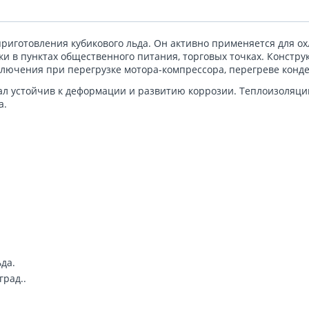
риготовления кубикового льда. Он активно применяется для о
ки в пунктах общественного питания, торговых точках. Конст
ключения при перегрузке мотора-компрессора, перегреве конд
л устойчив к деформации и развитию коррозии. Теплоизоляци
а.
да.
град..