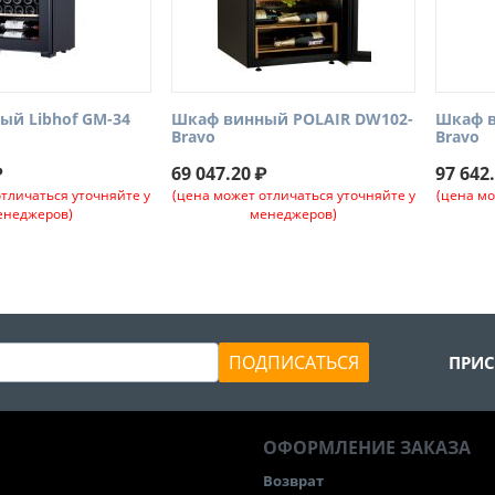
ый Libhof GM-34
Шкаф винный POLAIR DW102-
Шкаф в
Bravo
Bravo
₽
69 047.20
₽
97 642
отличаться уточняйте у
(цена может отличаться уточняйте у
(цена мо
енеджеров)
менеджеров)
ПОДПИСАТЬСЯ
ПРИС
ОФОРМЛЕНИЕ ЗАКАЗА
Возврат