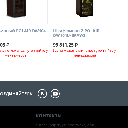
инный POLAIR DW104-
Шкаф винный POLAIR
DW104U-BRAVO
.05
₽
99 811.25
₽
жет отличаться уточняйте у
(цена может отличаться уточняйте у
менеджеров)
менеджеров)
ОЕДИНЯЙТЕСЬ!
КОНТАКТЫ
г. Красноярск, ул. Маерчака, д.50 "Г"