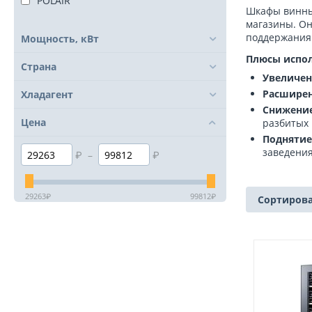
POLAIR
Шкафы винные
магазины. Он
поддержания 
Мощность, кВт
Плюсы испол
Страна
Увеличен
Расширен
Хладагент
Снижение
Цена
разбитых 
Поднятие
заведения
₽
–
₽
29263
₽
99812
₽
Сортирова