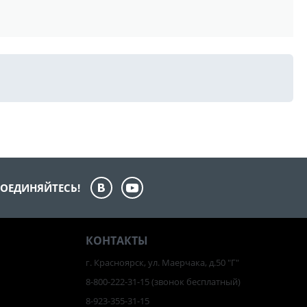
ОЕДИНЯЙТЕСЬ!
КОНТАКТЫ
г. Красноярск, ул. Маерчака, д.50 "Г"
8-800-222-31-15
(звонок бесплатный)
8-923-355-31-15