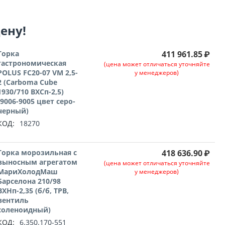
цену!
Горка
411 961.85
₽
гастрономическая
(цена может отличаться уточняйте
POLUS FC20-07 VM 2,5-
у менеджеров)
2 (Carboma Cube
1930/710 ВХСп-2,5)
(9006-9005 цвет серо-
черный)
КОД:
18270
Горка морозильная с
418 636.90
₽
выносным агрегатом
(цена может отличаться уточняйте
МариХолодМаш
у менеджеров)
Барселона 210/98
ВХНп-2,35 (б/б, ТРВ,
вентиль
соленоидный)
КОД:
6.350.170-551