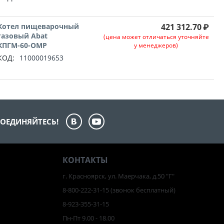
Котел пищеварочный
421 312.70
₽
газовый Abat
(цена может отличаться уточняйте
КПГМ-60-ОМР
у менеджеров)
КОД:
11000019653
ОЕДИНЯЙТЕСЬ!
КОНТАКТЫ
г. Красноярск, ул. Маерчака, д.50 "Г"
8-800-222-31-15
(звонок бесплатный)
8-923-355-31-15
Пн-Пт 9.00 - 18.00