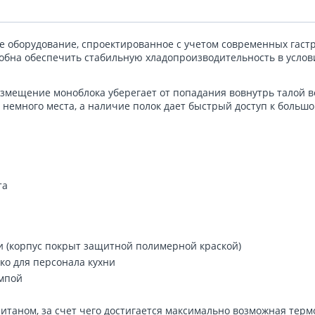
 оборудование, спроектированное с учетом современных гаст
обна обеспечить стабильную хладопроизводительность в услов
змещение моноблока уберегает от попадания вовнутрь талой во
емного места, а наличие полок дает быстрый доступ к большо
та
и (корпус покрыт защитной полимерной краской)
ко для персонала кухни
ампой
таном, за счет чего достигается максимально возможная терм