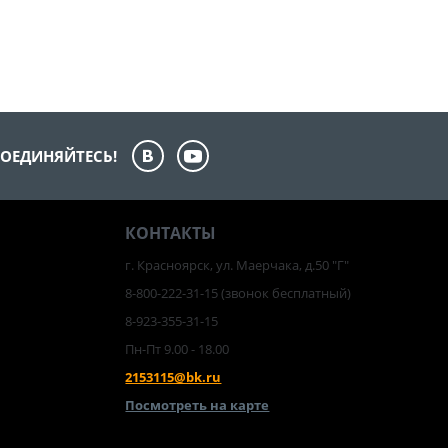
ОЕДИНЯЙТЕСЬ!
КОНТАКТЫ
г. Красноярск, ул. Маерчака, д.50 "Г"
8-800-222-31-15
(звонок бесплатный)
8-923-355-31-15
Пн-Пт 9.00 - 18.00
2153115@bk.ru
Посмотреть на карте