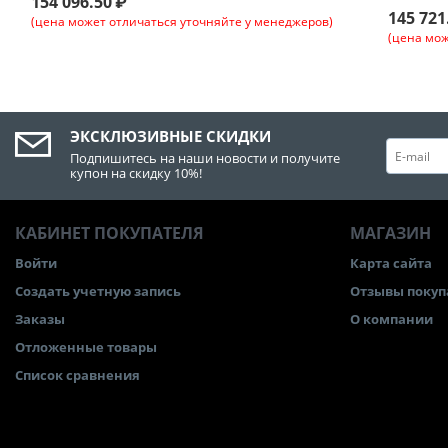
154 096.50
₽
145 721
(цена может отличаться уточняйте у менеджеров)
(цена мож
ЭКСКЛЮЗИВНЫЕ СКИДКИ
Подпишитесь на наши новости и получите
купон на скидку 10%!
КАБИНЕТ ПОКУПАТЕЛЯ
МАГАЗИН
Войти
Карта сайта
Создать учетную запись
Отзывы покуп
Заказы
О компании
Отложенные товары
Список сравнения