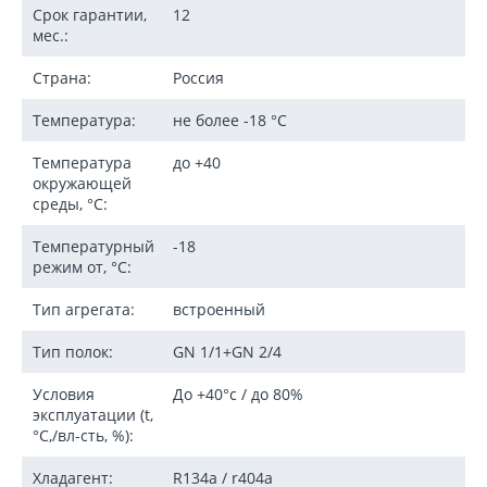
Срок гарантии,
12
мес.:
Страна:
Россия
Температура:
не более -18 °C
Температура
до +40
окружающей
среды, °C:
Температурный
-18
режим от, °C:
Тип агрегата:
встроенный
Тип полок:
GN 1/1+GN 2/4
Условия
До +40°c / до 80%
эксплуатации (t,
°C,/вл-сть, %):
Хладагент:
R134a / r404a