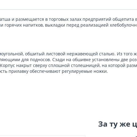
тша и размещается в торговых залах предприятий общепита в 
и горячих напитков, выкладки перед реализацией хлебобулочн
ямоугольной, обшитый листовой нержавеющей сталью. Из того 
ляющими для подносов. Сзади на обшивке установлены две розе
орпус накрыт сверху сплошной столешницей, на которой разме
ость прилавку обеспечивают регулируемые ножки.
За ту же 