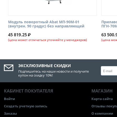
Модуль поворотный Abat МП-90М-01
Прилаво
(внутрен. 90 градус) без направляющей
ПГН-70М
45 819.25
₽
63 500.
(цена может отличаться уточняйте у менеджеров)
(цена мож
ЭКСКЛЮЗИВНЫЕ СКИДКИ
Подпишитесь на наши новости и получите
купон на скидку 10%!
КАБИНЕТ ПОКУПАТЕЛЯ
МАГАЗИН
Войти
Карта сайта
Создать учетную запись
Отзывы покуп
Заказы
О компании