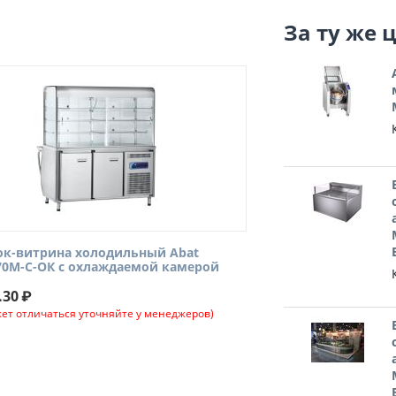
За ту же 
ок-витрина холодильный Abat
70М-С-ОК с охлаждаемой камерой
.30
₽
ет отличаться уточняйте у менеджеров)