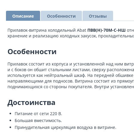
Описание
Особенности
Отзывы
Прилавок-витрина холодильный Abat
ПВВ(Н)-70М-С-НШ
отн
хранение и реализацию холодных закусок, прохладительных 
Особенности
Прилавок состоит из корпуса и установленной над ним вит
и с боков он обшит стальными листами, сверху расположен
используется как нейтральный шкаф. На передней обшивке 
направляющими для подносов. Витрина состоит из прямоуго
поднимающихся со стороны покупателя. Внутри установлен
Достоинства
Питание от сети 220 В.
Большая вместимость.
Принудительная циркуляция воздуха в витрине.