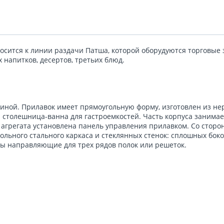
осится к линии раздачи Патша, которой оборудуются торговые
напитков, десертов, третьих блюд.
риной. Прилавок имеет прямоугольную форму, изготовлен из н
а столешница-ванна для гастроемкостей. Часть корпуса занимае
агрегата установлена панель управления прилавком. Со сторо
льного стального каркаса и стеклянных стенок: сплошных боко
ы направляющие для трех рядов полок или решеток.