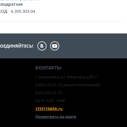
квадратная
КОД:
6.350.303-04
ОЕДИНЯЙТЕСЬ!
КОНТАКТЫ
г. Красноярск, ул. Маерчака, д.50 "Г"
8-800-222-31-15
(звонок бесплатный)
8-923-355-31-15
Пн-Пт 9.00 - 18.00
2153115@bk.ru
Посмотреть на карте