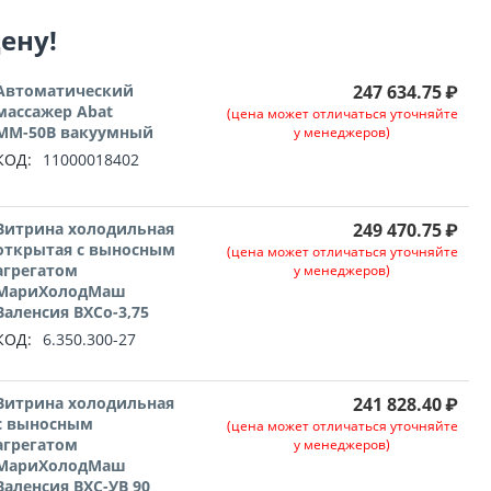
цену!
Автоматический
247 634.75
₽
массажер Abat
(цена может отличаться уточняйте
ММ-50В вакуумный
у менеджеров)
КОД:
11000018402
Витрина холодильная
249 470.75
₽
открытая с выносным
(цена может отличаться уточняйте
агрегатом
у менеджеров)
МариХолодМаш
Валенсия ВХСо-3,75
КОД:
6.350.300-27
Витрина холодильная
241 828.40
₽
с выносным
(цена может отличаться уточняйте
агрегатом
у менеджеров)
МариХолодМаш
Валенсия ВХС-УВ 90