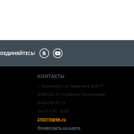
ОЕДИНЯЙТЕСЬ!
КОНТАКТЫ
г. Красноярск, ул. Маерчака, д.50 "Г"
8-800-222-31-15
(звонок бесплатный)
8-923-355-31-15
Пн-Пт 9.00 - 18.00
2153115@bk.ru
Посмотреть на карте