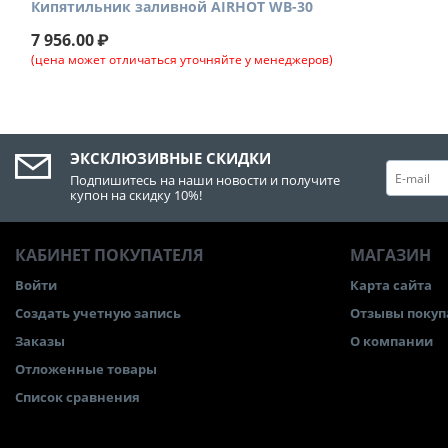
Кипятильник заливной AIRHOT WB-30
7 956.00
₽
(цена может отличаться уточняйте у менеджеров)
ЭКСКЛЮЗИВНЫЕ СКИДКИ
Подпишитесь на наши новости и получите
купон на скидку 10%!
КАБИНЕТ ПОКУПАТЕЛЯ
МАГАЗИН
Войти
Карта сайта
Создать учетную запись
Отзывы покуп
Заказы
О компании
Отложенные товары
Список сравнения