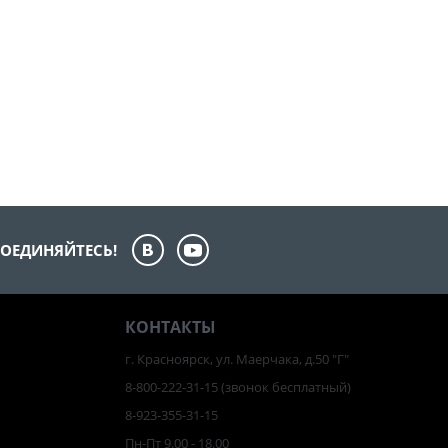
ОЕДИНЯЙТЕСЬ!
КОНТАКТЫ
г. Красноярск, ул. Маерчака, д.50 "Г"
8-800-222-31-15
(звонок бесплатный)
8-923-355-31-15
Пн-Пт 9.00 - 18.00