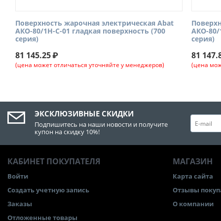
Поверхность жарочная электрическая Abat
Поверхн
АКО-80/1Н-С-01 гладкая поверхность (700
АКО-80/
серия)
серия)
81 145.25
₽
81 147.
(цена может отличаться уточняйте у менеджеров)
(цена мож
ЭКСКЛЮЗИВНЫЕ СКИДКИ
Подпишитесь на наши новости и получите
купон на скидку 10%!
КАБИНЕТ ПОКУПАТЕЛЯ
МАГАЗИН
Войти
Карта сайта
Создать учетную запись
Отзывы покуп
Заказы
О компании
Отложенные товары