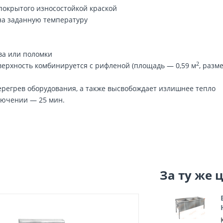
 покрытого износостойкой краской
на заданную температуру
ва или поломки
2
верхность комбинируется с рифленой (площадь — 0,59 м
, разм
егрев оборудования, а также высвобождает излишнее тепло
лючении — 25 мин.
За ту же 