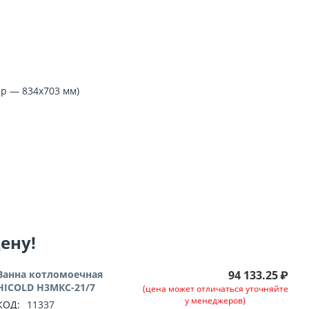
ер — 834x703 мм)
цену!
Ванна котломоечная
94 133.25
₽
HICOLD Н3МКС-21/7
(цена может отличаться уточняйте
у менеджеров)
КОД:
11337