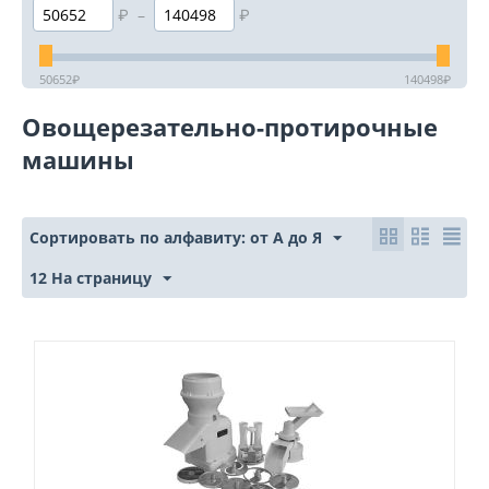
₽
–
₽
50652
₽
140498
₽
Овощерезательно-протирочные
машины
Сортировать по алфавиту: от А до Я
12 На страницу