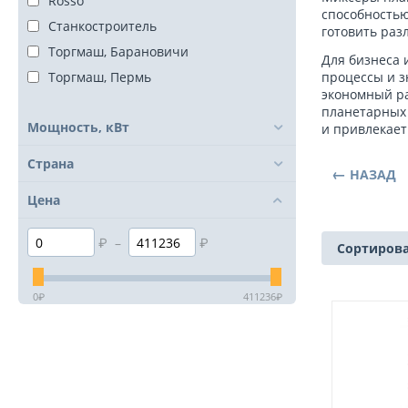
Rosso
способностью
Станкостроитель
готовить раз
Торгмаш, Барановичи
Для бизнеса 
Торгмаш, Пермь
процессы и з
экономный ра
планетарных 
Мощность, кВт
и привлекает
Страна
НАЗАД
Цена
₽
–
₽
Сортирова
0
₽
411236
₽