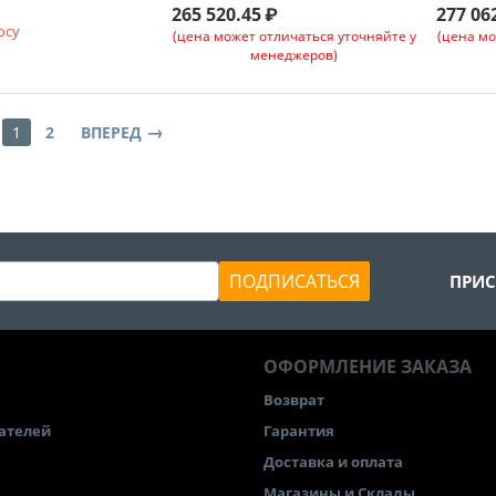
265 520.45
₽
277 06
осу
(цена может отличаться уточняйте у
(цена мо
менеджеров)
1
2
ВПЕРЕД
ПОДПИСАТЬСЯ
ПРИС
ОФОРМЛЕНИЕ ЗАКАЗА
Возврат
ателей
Гарантия
Доставка и оплата
Магазины и Склады