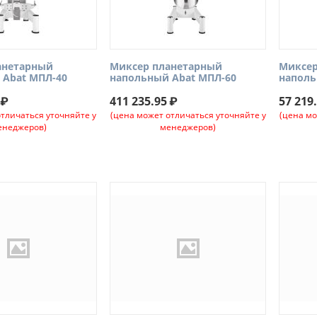
анетарный
Миксер планетарный
Миксер
 Abat МПЛ-40
напольный Abat МПЛ-60
наполь
₽
411 235.95
₽
57 219
отличаться уточняйте у
(цена может отличаться уточняйте у
(цена мо
енеджеров)
менеджеров)