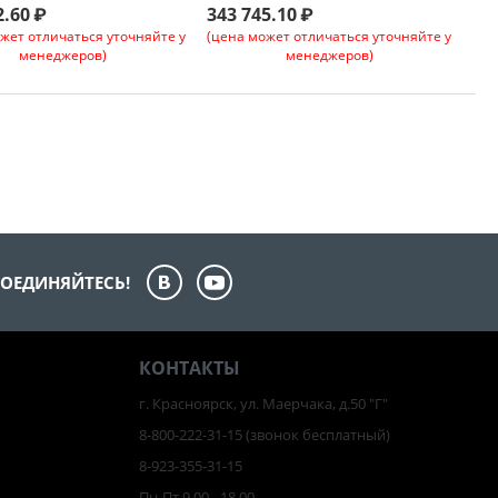
2.60
₽
343 745.10
₽
жет отличаться уточняйте у
(цена может отличаться уточняйте у
менеджеров)
менеджеров)
ОЕДИНЯЙТЕСЬ!
КОНТАКТЫ
г. Красноярск, ул. Маерчака, д.50 "Г"
8-800-222-31-15
(звонок бесплатный)
8-923-355-31-15
Пн-Пт 9.00 - 18.00