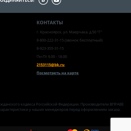
ОЕДИНЯЙТЕСЬ!
КОНТАКТЫ
г. Красноярск, ул. Маерчака, д.50 "Г"
8-800-222-31-15
(звонок бесплатный)
8-923-355-31-15
Пн-Пт 9.00 - 18.00
2153115@bk.ru
Посмотреть на карте
ажданского кодекса Российской Федерации. Производители ВПРАВЕ
 характеристики у наших менеджеров перед оформлением заказа.