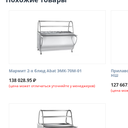
Мармит 2-х блюд Abat ЭМК-70М-01
Прилаво
НШ
138 028.95
₽
127 667
(цена может отличаться уточняйте у менеджеров)
(цена мож