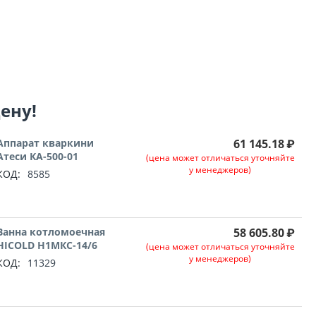
цену!
Аппарат кваркини
61 145.18
₽
Атеси КА-500-01
(цена может отличаться уточняйте
у менеджеров)
КОД:
8585
Ванна котломоечная
58 605.80
₽
HICOLD Н1МКС-14/6
(цена может отличаться уточняйте
у менеджеров)
КОД:
11329