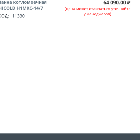
Ванна котломоечная
64 090.00
₽
HICOLD Н1МКС-14/7
(цена может отличаться уточняйте
у менеджеров)
КОД:
11330