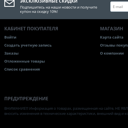
ЭКСКЛЮЗИВНЫЕ СКИДКИ
Подпишитесь на наши новости и получите
купон на скидку 10%!
КАБИНЕТ ПОКУПАТЕЛЯ
МАГАЗИН
Войти
Карта сайта
Создать учетную запись
Отзывы покуп
Заказы
О компании
Отложенные товары
Список сравнения
ПРЕДУПРЕЖДЕНИЕ
ВНИМАНИЕ!!! Информация о товарах, размещенная на сайте, НЕ ЯВЛ
вносить изменения в технические характеристики, внешний вид и 