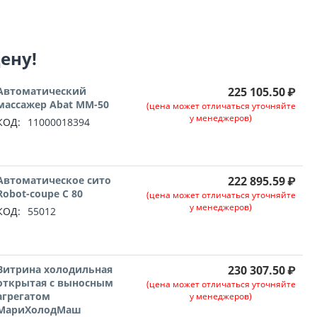
цену!
Автоматический
225 105.50
₽
массажер Abat ММ-50
(цена может отличаться уточняйте
у менеджеров)
КОД:
11000018394
Автоматическое сито
222 895.59
₽
Robot-coupe C 80
(цена может отличаться уточняйте
у менеджеров)
КОД:
55012
Витрина холодильная
230 307.50
₽
открытая с выносным
(цена может отличаться уточняйте
агрегатом
у менеджеров)
МариХолодМаш