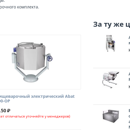
ды.
рочного комплекта.
За ту же 
пищеварочный электрический Abat
00-ОР
.50
₽
ет отличаться уточняйте у менеджеров)